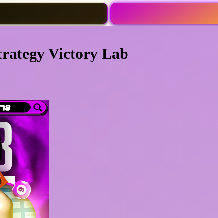
rategy Victory Lab