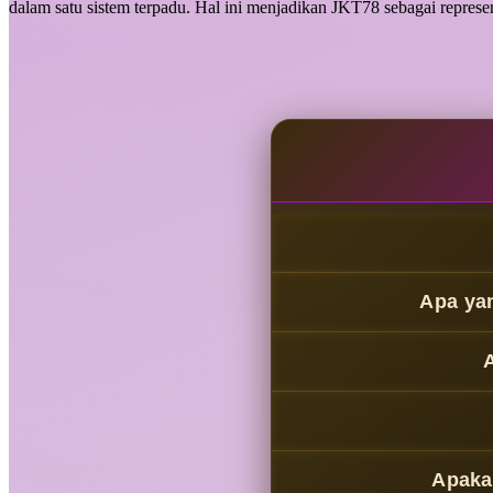
dalam satu sistem terpadu. Hal ini menjadikan JKT78 sebagai represen
JKT78
adalah cyber nexus e
Apa ya
berbasis analitik performa
interaktif, dan terus berk
JKT78
mengedepankan pende
gameplay, dan sistem komp
dibandingkan platform esp
Ya,
JKT78
dikembangkan den
smartphone, tablet, hingg
pemain aktif dalam membac
JKT78
berfokus pada pengem
Apaka
Tujuannya adalah mencipt