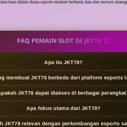
tasi baru dalam dunia esports modern berbasis data dan inovasi strategi
FAQ PEMAIN SLOT DI JKT78 🏆
Apa itu JKT78?
sports strategy victory lab yang dirancang sebagai ekosistem komp
ng membuat JKT78 berbeda dari platform esports l
 dan strategi gameplay. Platform ini menghadirkan pengalaman esp
embang mengikuti dinamika industri gaming kompetitif.
katan berbasis strategi cyber nexus yang menggabungkan anal
Apakah JKT78 dapat diakses di berbagai perangkat
etisi modern. Hal ini menciptakan pengalaman yang lebih strat
orts konvensional yang hanya fokus pada pertandingan semata.
gan sistem yang responsif sehingga dapat diakses melalui berba
Apa fokus utama dari JKT78?
a desktop. Antarmuka dibuat ringan, cepat, dan konsisten agar 
a data dan strategi secara real-time.
bangan ekosistem esports berbasis strategi, analitik performa, 
h JKT78 relevan dengan perkembangan esports saa
akan lingkungan kompetitif yang mendukung peningkatan kemam