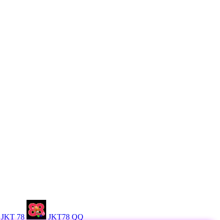
JKT 78
JKT78 QQ